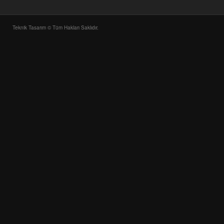
Teknik Tasarım © Tüm Hakları Saklıdır.