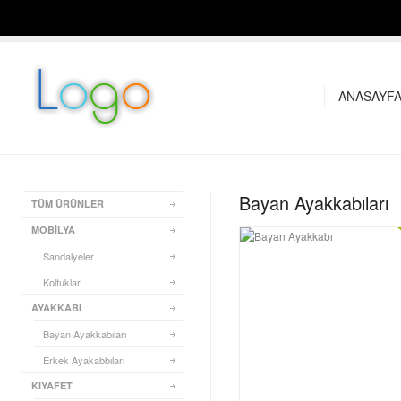
ANASAYF
Bayan Ayakkabıları
TÜM ÜRÜNLER
MOBİLYA
Sandalyeler
Koltuklar
AYAKKABI
Bayan Ayakkabıları
Erkek Ayakabbıları
KIYAFET