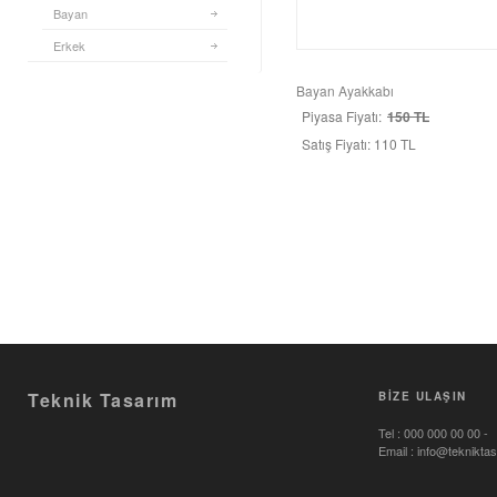
Bayan
Erkek
Bayan Ayakkabı
Piyasa Fiyatı:
150 TL
Satış Fiyatı:
110 TL
Teknik Tasarım
BİZE ULAŞIN
Tel : 000 000 00 00 -
Email : info@teknikta